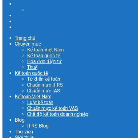
Blog
IFRS Blog
Thư viện
Giới thiệu
Liên hệ
Trang chủ
Chuyên mục
Kế toán Việt Nam
Kế toán quốc tế
Hóa đơn điện tử
Thuế
Kế toán quốc tế
Từ điển kế toán
Chuẩn mực IFRS
Chuẩn mực IAS
Kế toán Việt Nam
Luật kế toán
Chuẩn mực kế toán VAS
Chế độ kế toán doanh nghiệp
Blog
IFRS Blog
Thư viện
Giới thiệu