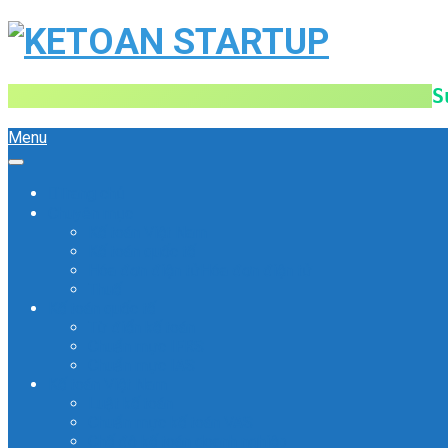
S
Menu
Trang chủ
Chuyên mục
Kế toán Việt Nam
Kế toán quốc tế
Hóa đơn điện tử
Hóa đơn điện tử
Thuế
Kế toán quốc tế
Từ điển kế toán
Chuẩn mực IFRS
Chuẩn mực IAS
Kế toán Việt Nam
Luật kế toán
Chuẩn mực kế toán VAS
Chế độ kế toán doanh nghiệp