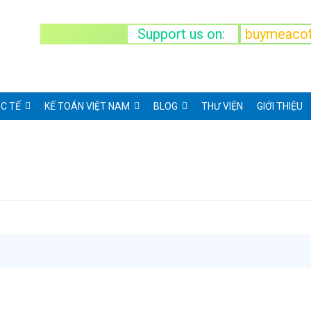
Support us on:
buymeacof
C TẾ
KẾ TOÁN VIỆT NAM
BLOG
THƯ VIỆN
GIỚI THIỆU