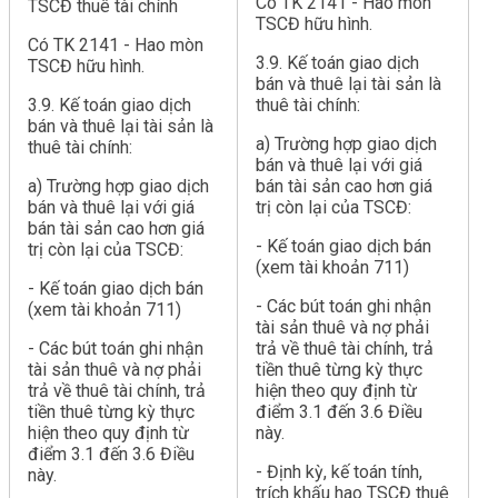
Có TK 2141 - Hao mòn
TSCĐ thuê tài chính
TSCĐ hữu hình.
Có TK 2141 - Hao mòn
3.9. Kế toán giao dịch
TSCĐ hữu hình.
bán và thuê lại tài sản là
3.9. Kế toán giao dịch
thuê tài chính:
bán và thuê lại tài sản là
a) Trường hợp giao dịch
thuê tài chính:
bán và thuê lại với giá
a) Trường hợp giao dịch
bán tài sản cao hơn giá
bán và thuê lại với giá
trị còn lại của TSCĐ:
bán tài sản cao hơn giá
- Kế toán giao dịch bán
trị còn lại của TSCĐ:
(xem tài khoản 711)
- Kế toán giao dịch bán
- Các bút toán ghi nhận
(xem tài khoản 711)
tài sản thuê và nợ phải
- Các bút toán ghi nhận
trả về thuê tài chính, trả
tài sản thuê và nợ phải
tiền thuê từng kỳ thực
trả về thuê tài chính, trả
hiện theo quy định từ
tiền thuê từng kỳ thực
điểm 3.1 đến 3.6 Điều
hiện theo quy định từ
này.
điểm 3.1 đến 3.6 Điều
- Định kỳ, kế toán tính,
này.
trích khấu hao TSCĐ thuê