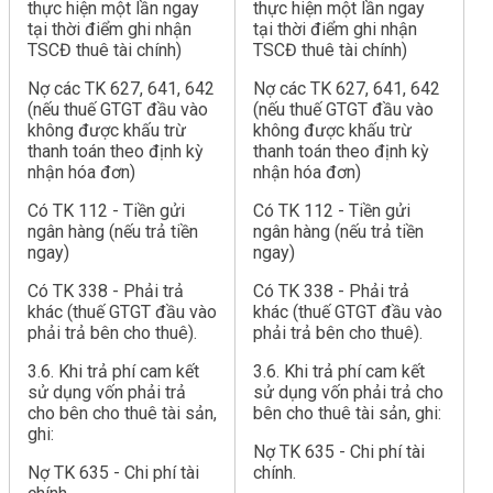
thực hiện một lần ngay
thực hiện một lần ngay
tại thời điểm ghi nhận
tại thời điểm ghi nhận
TSCĐ thuê tài chính)
TSCĐ thuê tài chính)
Nợ các TK 627, 641, 642
Nợ các TK 627, 641, 642
(nếu thuế GTGT đầu vào
(nếu thuế GTGT đầu vào
không được khấu trừ
không được khấu trừ
thanh toán theo định kỳ
thanh toán theo định kỳ
nhận hóa đơn)
nhận hóa đơn)
Có TK 112 - Tiền gửi
Có TK 112 - Tiền gửi
ngân hàng (nếu trả tiền
ngân hàng (nếu trả tiền
ngay)
ngay)
Có TK 338 - Phải trả
Có TK 338 - Phải trả
khác (thuế GTGT đầu vào
khác (thuế GTGT đầu vào
phải trả bên cho thuê).
phải trả bên cho thuê).
3.6. Khi trả phí cam kết
3.6. Khi trả phí cam kết
sử dụng vốn phải trả
sử dụng vốn phải trả cho
cho bên cho thuê tài sản,
bên cho thuê tài sản, ghi:
ghi:
Nợ TK 635 - Chi phí tài
Nợ TK 635 - Chi phí tài
chính.