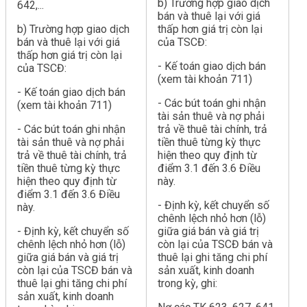
b) Trường hợp giao dịch
642,...
bán và thuê lại với giá
b) Trường hợp giao dịch
thấp hơn giá trị còn lại
bán và thuê lại với giá
của TSCĐ:
thấp hơn giá trị còn lại
- Kế toán giao dịch bán
của TSCĐ:
(xem tài khoản 711)
- Kế toán giao dịch bán
- Các bút toán ghi nhận
(xem tài khoản 711)
tài sản thuê và nợ phải
- Các bút toán ghi nhận
trả về thuê tài chính, trả
tài sản thuê và nợ phải
tiền thuê từng kỳ thực
trả về thuê tài chính, trả
hiện theo quy định từ
tiền thuê từng kỳ thực
điểm 3.1 đến 3.6 Điều
hiện theo quy định từ
này.
điểm 3.1 đến 3.6 Điều
- Định kỳ, kết chuyển số
này.
chênh lệch nhỏ hơn (lỗ)
- Định kỳ, kết chuyển số
giữa giá bán và giá trị
chênh lệch nhỏ hơn (lỗ)
còn lại của TSCĐ bán và
giữa giá bán và giá trị
thuê lại ghi tăng chi phí
còn lại của TSCĐ bán và
sản xuất, kinh doanh
thuê lại ghi tăng chi phí
trong kỳ, ghi:
sản xuất, kinh doanh