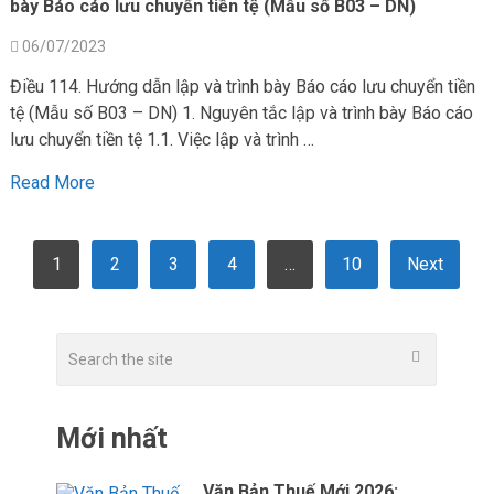
bày Báo cáo lưu chuyển tiền tệ (Mẫu số B03 – DN)
06/07/2023
Điều 114. Hướng dẫn lập và trình bày Báo cáo lưu chuyển tiền
tệ (Mẫu số B03 – DN) 1. Nguyên tắc lập và trình bày Báo cáo
lưu chuyển tiền tệ 1.1. Việc lập và trình …
Read More
POSTS
1
2
3
4
…
10
Next
PAGINATION
Mới nhất
Văn Bản Thuế Mới 2026: