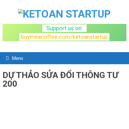
Support us on:
buymeacoffee.com/ketoanstartup
Menu
TAG:
DỰ THẢO SỬA ĐỔI THÔNG TƯ
200