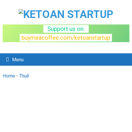
Support us on:
buymeacoffee.com/ketoanstartup
Menu
Home
-
Thuế