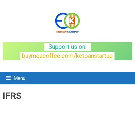
Support us on:
buymeacoffee.com/ketoanstartup
Menu
TAG:
IFRS