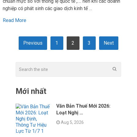
chuẩn mực so với thông lệ quốc tế ,…. nên khi các doanh
nghiệp có phát sinh các giao dịch kinh tế …
Read More
POSTS
Previous
1
2
3
Next
PAGINATION
Mới nhất
Văn Bản Thuế Mới 2026:
Loạt Nghị …
Aug 5, 2026