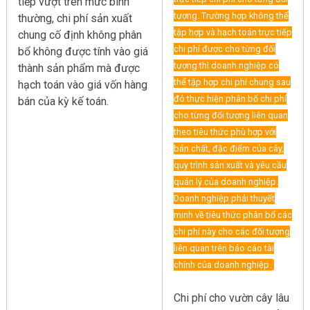
tiếp vượt trên mức bình
tượng. Trường hợp không thể
thường, chi phí sản xuất
tập hợp và hạch toán trực tiếp
chung cố định không phân
chi phí được cho từng đối
bổ không được tính vào giá
tượng thì doanh nghiệp có
thành sản phẩm mà được
thể tập hợp chi phí chung sau
hạch toán vào giá vốn hàng
đó thực hiện phân bổ chi phí
bán của kỳ kế toán.
cho từng đối tượng liên quan
theo tiêu thức phù hợp với
bản chất, đặc điểm của cây,
quy trình sản xuất và yêu cầu
quản lý của doanh nghiệp.
Doanh nghiệp phải thuyết
minh về tiêu thức phân bổ các
chi phí này cho các đối tượng
liên quan trên báo cáo tài
chính của doanh nghiệp.
Chi phí cho vườn cây lâu