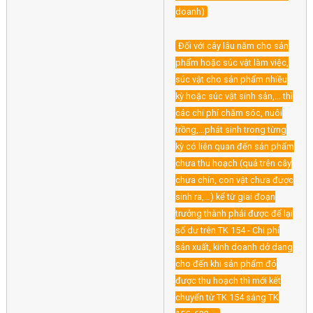
doanh)
Đối với cây lâu năm cho sản
phẩm hoặc súc vật làm việc,
súc vật cho sản phẩm nhiều
kỳ hoặc súc vật sinh sản,… thì
các chi phí chăm sóc, nuôi
trồng,…phát sinh trong từng
kỳ có liên quan đến sản phẩm
chưa thu hoạch (quả trên cây
chưa chín, con vật chưa được
sinh ra,…) kể từ giai đoạn
trưởng thành phải được để lại
số dư trên TK 154 - Chi phí
sản xuất, kinh doanh dở dang
cho đến khi sản phẩm đó
được thu hoạch thì mới kết
chuyển từ TK 154 sáng TK