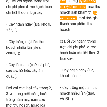
nhưng
c) Đối với ngành trồng trọt,
này
kỳ sau hoặc
mới thu
chi phí phải được hạch toán
các kỳ kế toán sau
hoạch sản phẩm thì
chi tiết theo 3 loại cây:
kỳ
mới tính giá
kế toán sau
thành sản phẩm thu
- Cây ngắn ngày (lúa, khoai,
hoạch.
sắn,...);
c) Đối với ngành trồng
- Cây trồng một lần thu
trọt, chi phí phải được
hoạch nhiều lần (dứa,
hạch toán chi tiết theo 3
chuối,...);
loại cây:
- Cây lâu năm (chè, cà phê,
- Cây ngắn ngày (lúa,
cao su, hồ tiêu, cây ăn
khoai, sắn,...);
quả,...).
- Cây trồng một lần thu
Đối với các loại cây trồng 2,
hoạch nhiều lần (dứa,
3 vụ trong một năm, hoặc
chuối,...);
trồng năm nay, năm sau
mới thu hoạch, hoặc loại