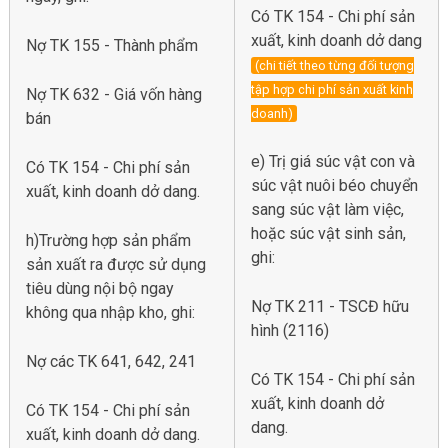
Có TK 154 - Chi phí sản
xuất, kinh doanh dở dang
Nợ TK 155 - Thành phẩm
(chi tiết theo từng đối tượng
tập hợp chi phí sản xuất kinh
Nợ TK 632 - Giá vốn hàng
doanh)
bán
e) Trị giá súc vật con và
Có TK 154 - Chi phí sản
súc vật nuôi béo chuyển
xuất, kinh doanh dở dang.
sang súc vật làm việc,
hoặc súc vật sinh sản,
h)Trường hợp sản phẩm
ghi:
sản xuất ra được sử dụng
tiêu dùng nội bộ ngay
Nợ TK 211 - TSCĐ hữu
không qua nhập kho, ghi:
hình (2116)
Nợ các TK 641, 642, 241
Có TK 154 - Chi phí sản
xuất, kinh doanh dở
Có TK 154 - Chi phí sản
dang.
xuất, kinh doanh dở dang.