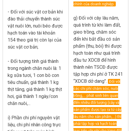
chính của doanh nghiệp.
- Đối với súc vật cơ bản khi
g) Đối với cây lâu năm,
đào thải chuyển thành súc
quá trình từ khi làm đất,
vật nuôi lớn, nuôi béo được
gieo trồng, chăm sóc
hạch toán vào tài khoản
đến khi bắt đầu có sản
154 theo giá trị còn lại của
phẩm (thu, bói) thì được
súc vật cơ bản;
hạch toán như quá trình
đầu tư XDCB để hình
- Đối tượng tính giá thành
thành nên TSCĐ được
trong ngành chăn nuôi là: 1
tập hợp chi phí ở TK 241
kg sữa tươi, 1 con bò con
“XDCB dở dang".
Đối với
tiêu chuẩn, giá thành 1 kg
các chi phí chăm sóc, nuôi
thịt tăng, giá thành 1 kg thịt
trồng,... phát sinh liên quan
hơi, giá thành 1 ngày/con
đến nhiều đối tượng (cây và
chăn nuôi,...
sản phẩm được tạo ra từ cây
lâu năm cho sản phẩm,...) thì
i) Phần chi phí nguyên vật
phải tập hợp và hạch toán
liệu, chi phí nhân công trực
trực tiếp chi phí cho từng đối