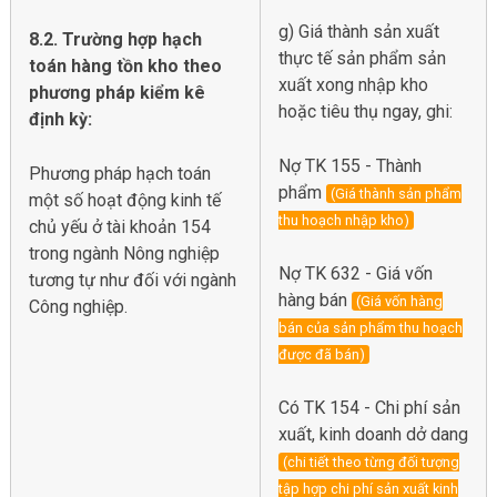
g) Giá thành sản xuất
8.2. Trường hợp hạch
thực tế sản phẩm sản
toán hàng tồn kho theo
xuất xong nhập kho
phương pháp kiểm kê
hoặc tiêu thụ ngay, ghi:
định kỳ:
Nợ TK 155 - Thành
Phương pháp hạch toán
phẩm
(Giá thành sản phẩm
một số hoạt động kinh tế
thu hoạch nhập kho)
chủ yếu ở tài khoản 154
trong ngành Nông nghiệp
Nợ TK 632 - Giá vốn
tương tự như đối với ngành
hàng bán
(Giá vốn hàng
Công nghiệp.
bán của sản phẩm thu hoạch
được đã bán)
Có TK 154 - Chi phí sản
xuất, kinh doanh dở dang
(chi tiết theo từng đối tượng
tập hợp chi phí sản xuất kinh