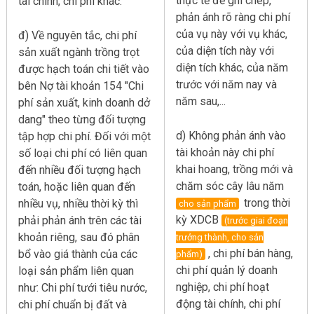
thực tế để ghi chép,
tài chính, chi phí khác.
phản ánh rõ ràng chi phí
của vụ này với vụ khác,
đ) Về nguyên tắc, chi phí
của diện tích này với
sản xuất ngành trồng trọt
diện tích khác, của năm
được hạch toán chi tiết vào
trước với năm nay và
bên Nợ tài khoản 154 "Chi
năm sau,...
phí sản xuất, kinh doanh dở
dang" theo từng đối tượng
d) Không phản ánh vào
tập hợp chi phí. Đối với một
tài khoản này chi phí
số loại chi phí có liên quan
khai hoang, trồng mới và
đến nhiều đối tượng hạch
chăm sóc cây lâu năm
toán, hoặc liên quan đến
trong thời
nhiều vụ, nhiều thời kỳ thì
cho sản phẩm
kỳ XDCB
phải phản ánh trên các tài
(trước giai đoạn
khoản riêng, sau đó phân
trưởng thành, cho sản
, chi phí bán hàng,
bổ vào giá thành của các
phẩm)
chi phí quản lý doanh
loại sản phẩm liên quan
nghiệp, chi phí hoạt
như: Chi phí tưới tiêu nước,
động tài chính, chi phí
chi phí chuẩn bị đất và