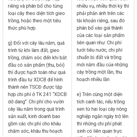
riêng và phân bổ cho từng
nhiều vụ, nhiều thời kỳ thì
loại cây theo diện tích gieo
phải phản ánh trên các
trồng, hoặc theo một tiêu
tài khoản riêng, sau đó
thức phù hợp.
phân bổ vào giá thành
của các loại sản phẩm
liên quan như: Chi phí
g) Đối với cây lâu năm, quá
tưới tiêu nước, chi phí
trình từ khi làm đất, gieo
chuẩn bị đất và trồng
trồng, chăm sóc đến khi bắt
mới năm đầu của những
đầu có sản phẩm (thu, bói)
cây trồng một lần, thu
thì được hạch toán như quá
hoạch nhiều lần
trình đầu tư XDCB để hình
thành nên TSCĐ được tập
hợp chi phí ở TK 241 “XDCB
e) Trên cùng một diện
dở dang". Chi phí cho vườn
tích canh tác, nếu trồng
cây lâu năm trong quá trình
xen từ hai loại cây nông
sản xuất, kinh doanh bao
nghiệp ngắn ngày trở lên
gồm các chi phí cho khâu
thì những chi phí phát
chăm sóc, khâu thu hoạch.
sinh có liên quan trực