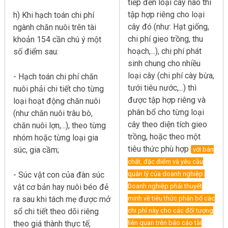
tiếp đến loại cây nào thì
tập hợp riêng cho loại
h) Khi hạch toán chi phí
cây đó (như: Hạt giống,
ngành chăn nuôi trên tài
chi phí gieo trồng, thu
khoản 154 cần chú ý một
hoạch,...), chi phí phát
số điểm sau:
sinh chung cho nhiều
loại cây (chi phí cày bừa,
- Hạch toán chi phí chăn
tưới tiêu nước,...) thì
nuôi phải chi tiết cho từng
được tập hợp riêng và
loại hoạt động chăn nuôi
phân bổ cho từng loại
(như chăn nuôi trâu bò,
cây theo diện tích gieo
chăn nuôi lợn,...), theo từng
trồng, hoặc theo một
nhóm hoặc từng loại gia
tiêu thức phù hợp
súc, gia cầm;
với bản
chất, đặc điểm và yêu cầu
- Súc vật con của đàn súc
quản lý của doanh nghiệp.
vật cơ bản hay nuôi béo đẻ
Doanh nghiệp phải thuyết
ra sau khi tách mẹ được mở
minh về tiêu thức phân bổ các
sổ chi tiết theo dõi riêng
chi phí này cho các đối tượng
theo giá thành thực tế;
liên quan trên báo cáo tài