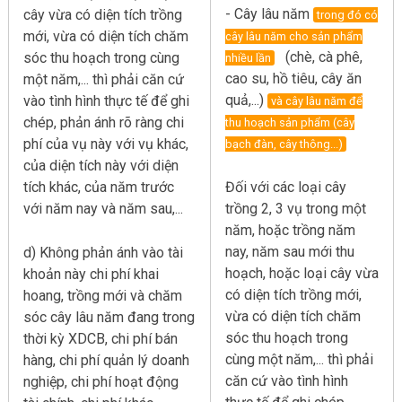
- Cây lâu năm
cây vừa có diện tích trồng
trong đó có
mới, vừa có diện tích chăm
cây lâu năm cho sản phẩm
(chè, cà phê,
sóc thu hoạch trong cùng
nhiều lần
cao su, hồ tiêu, cây ăn
một năm,... thì phải căn cứ
quả,...)
vào tình hình thực tế để ghi
và cây lâu năm để
chép, phản ánh rõ ràng chi
thu hoạch sản phẩm (cây
phí của vụ này với vụ khác,
bạch đàn, cây thông...)
của diện tích này với diện
tích khác, của năm trước
Đối với các loại cây
với năm nay và năm sau,...
trồng 2, 3 vụ trong một
năm, hoặc trồng năm
nay, năm sau mới thu
d) Không phản ánh vào tài
hoạch, hoặc loại cây vừa
khoản này chi phí khai
có diện tích trồng mới,
hoang, trồng mới và chăm
vừa có diện tích chăm
sóc cây lâu năm đang trong
sóc thu hoạch trong
thời kỳ XDCB, chi phí bán
cùng một năm,... thì phải
hàng, chi phí quản lý doanh
căn cứ vào tình hình
nghiệp, chi phí hoạt động