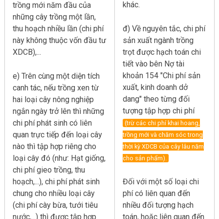
khác.
trồng mới năm đầu của
những cây trồng một lần,
thu hoạch nhiều lần (chi phí
đ) Về nguyên tắc, chi phí
này không thuộc vốn đầu tư
sản xuất ngành trồng
XDCB),...
trọt được hạch toán chi
tiết vào bên Nợ tài
khoản 154 "Chi phí sản
e) Trên cùng một diện tích
xuất, kinh doanh dở
canh tác, nếu trồng xen từ
dang" theo từng đối
hai loại cây nông nghiệp
tượng tập hợp chi phí
ngắn ngày trở lên thì những
chi phí phát sinh có liên
(trừ các chi phí khai hoang,
quan trực tiếp đến loại cây
trồng mới và chăm sóc trong
nào thì tập hợp riêng cho
thời kỳ XDCB của cây lâu năm
loại cây đó (như: Hạt giống,
cho sản phẩm).
chi phí gieo trồng, thu
hoạch,...), chi phí phát sinh
Đối với một số loại chi
chung cho nhiều loại cây
phí có liên quan đến
(chi phí cày bừa, tưới tiêu
nhiều đối tượng hạch
nước,...) thì được tập hợp
toán, hoặc liên quan đến