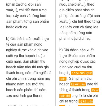
(phân xưởng, đội sản
nuôi, chế biến,...), theo
xuất,...), chi tiết theo từng
địa điểm phát sinh chi
loại cây con và từng loại
phí (phân xưởng, đội sản
sản phẩm, từng sản phẩm
xuất,...), chi tiết theo từng
hoặc dịch vụ.
loại cây con và từng loại
sản phẩm, từng sản
phẩm hoặc dịch vụ.
b) Giá thành sản xuất thực
tế của sản phẩm nông
nghiệp được xác định vào
b) Giá thành sản xuất
cuối vụ thu hoạch, hoặc
thực tế của sản phẩm
cuối năm. Sản phẩm thu
nông nghiệp được xác
hoạch năm nào thì tính giá
định vào cuối vụ thu
thành trong năm đó nghĩa là
hoạch,
hoặc cuối kỳ kế
chi phí chi ra trong năm nay
. Sản phẩm thu
toán
nhưng năm sau mới thu
hoạch
nào thì
kỳ kế toán
hoạch sản phẩm thì năm
tính giá thành trong
kỳ kế
sau mới tính giá thành.
, nghĩa là chi phí
toán đó
chi ra trong
kỳ kế toán