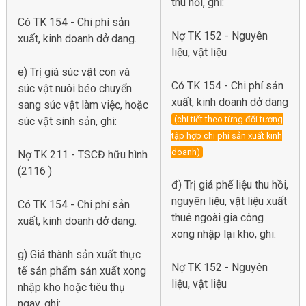
thu hồi, ghi:
Có TK 154 - Chi phí sản
Nợ TK 152 - Nguyên
xuất, kinh doanh dở dang.
liệu, vật liệu
e) Trị giá súc vật con và
Có TK 154 - Chi phí sản
súc vật nuôi béo chuyển
xuất, kinh doanh dở dang
sang súc vật làm việc, hoặc
(chi tiết theo từng đối tượng
súc vật sinh sản, ghi:
tập hợp chi phí sản xuất kinh
doanh)
Nợ TK 211 - TSCĐ hữu hình
(2116 )
đ) Trị giá phế liệu thu hồi,
nguyên liệu, vật liệu xuất
Có TK 154 - Chi phí sản
thuê ngoài gia công
xuất, kinh doanh dở dang.
xong nhập lại kho, ghi:
g) Giá thành sản xuất thực
Nợ TK 152 - Nguyên
tế sản phẩm sản xuất xong
liệu, vật liệu
nhập kho hoặc tiêu thụ
ngay, ghi: