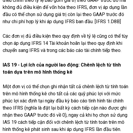
điều chỉnh theo tỷ lệ bao gồm giá trị theo GAAP trước đó mà
không đủ điều kiện để vốn hóa theo IFRS, đơn vị áp dụng lần
đầu có thể chọn sử dụng giá trị còn lại theo GAAP trước đó
như chi phí hợp lý khi áp dụng IFRS ban đầu. [IFRS 1.D8B]
Các đơn vị đủ điều kiện theo quy định về tỷ lệ cũng có thể tùy
chọn áp dụng IFRS 14 Tài khoản hoãn lại theo quy định khi
chuyển sang IFRS và trong các báo cáo tài chính tiếp theo.
IAS 19 - Lợi ích của người lao động: Chênh lệch từ tính
toán dựa trên mô hình thống kê
Một đơn vị có thể chọn ghi nhận tất cả chênh lệch từ tính toán
trên mô hình thống kê cho tất cả các quỹ phúc lợi với mức
phúc lợi xác định tại ngày đầu kỳ báo cáo tình hình tài chính
theo IFRS (nghĩa là đặt lại bất kỳ cách tiếp cận nào được ghi
nhận theo GAAP trước đó về 0), ngay cả khi họ chọn sử dụng
IAS 19 cách tiếp cận đối với chênh lệch từ tính toán trên mô
hình thống kê phát sinh sau khi áp dụng IFRS lần đầu tiên.