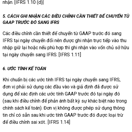
nhận. [IFRS 1.10 (d)]
5.
CÁCH GHI NHẬN CÁC ĐIỀU CHỈNH CẦN THIẾT ĐỂ CHUYỂN TỪ
GAAP TRƯỚC ĐÓ SANG IFRS
Các điều chỉnh cần thiết để chuyển từ GAAP trước đó sang
IFRS tại ngày chuyển đổi nên được ghi nhận trực tiếp vào thu
nhập giữ lại hoặc nếu phù hợp thì ghi nhận vào vốn chủ sở hữu
tại ngày chuyển sang IFRS. [IFRS 1.11]
6. ƯỚC TÍNH KẾ TOÁN
Khi chuẩn bị các ước tính IFRS tại ngày chuyển sang IFRS,
đơn vị phải sử dụng các đầu vào và giả định đã được sử
dụng để xác định các ước tính GAAP trước đó tại ngày đó
(sau khi điều chỉnh để phản ánh bất kỳ sự khác biệt nào trong
chính sách kế toán). Đơn vị không được phép sử dụng thông
tin chỉ có sẵn sau khi ước tính GAAP trước đó được loại trừ
để điều chỉnh sai xót.. [IFRS 1.14]