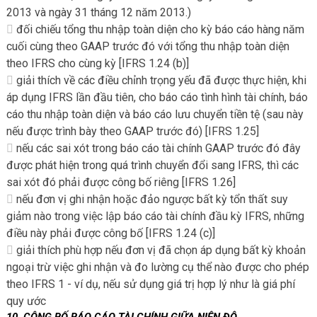
2013 và ngày 31 tháng 12 năm 2013.)
đối chiếu tổng thu nhập toàn diện cho kỳ báo cáo hàng năm
cuối cùng theo GAAP trước đó với tổng thu nhập toàn diện
theo IFRS cho cùng kỳ [IFRS 1.24 (b)]
giải thích về các điều chỉnh trọng yếu đã được thực hiện, khi
áp dụng IFRS lần đầu tiên, cho báo cáo tình hình tài chính, báo
cáo thu nhập toàn diện và báo cáo lưu chuyển tiền tệ (sau này
nếu được trình bày theo GAAP trước đó) [IFRS 1.25]
nếu các sai xót trong báo cáo tài chính GAAP trước đó đây
được phát hiện trong quá trình chuyển đổi sang IFRS, thì các
sai xót đó phải được công bố riêng [IFRS 1.26]
nếu đơn vị ghi nhận hoặc đảo ngược bất kỳ tổn thất suy
giảm nào trong việc lập báo cáo tài chính đầu kỳ IFRS, những
điều này phải được công bố [IFRS 1.24 (c)]
giải thích phù hợp nếu đơn vị đã chọn áp dụng bất kỳ khoản
ngoại trừ việc ghi nhận và đo lường cụ thể nào được cho phép
theo IFRS 1 - ví dụ, nếu sử dụng giá trị hợp lý như là giá phí
quy ước
10.
CÔNG BỐ BÁO CÁO TÀI CHÍNH GIỮA NIÊN ĐỘ