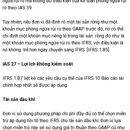
ngừa rủi ro mà không đủ điều kiện của kế toán phòng ngừa rủi
ro theo IAS 39.
Tuy nhiên, nếu đơn vị đã định rõ một tài sản ròng như một
khoản mục phòng ngừa rủi ro theo GAAP trước đó, nó có thể
chỉ định một khoản mục riêng lẻ trong tài sản ròng đó như là
một khoản mục phòng ngừa rủi ro theo IFRS, với điều kiện là
nó không trễ hơn ngày chuyển sang IFRS. [IFRS 1.B5]
IAS 27 – Lợi ích không kiểm soát
IFRS 1.B7 liệt kê các yêu cầu cụ thể của IFRS 10 Báo cáo tài
chính hợp nhất sẽ được áp dụng.
Tài sản dầu khí
Đơn vị sử dụng phương pháp chi phí đầy đủ có thể chọn miễn
trừ áp dụng hồi tố theo IFRS cho tài sản dầu khí. Đơn vị lựa
chọn miễn trừ này sẽ sử dụng giá trị thuần theo GAAP cũ như