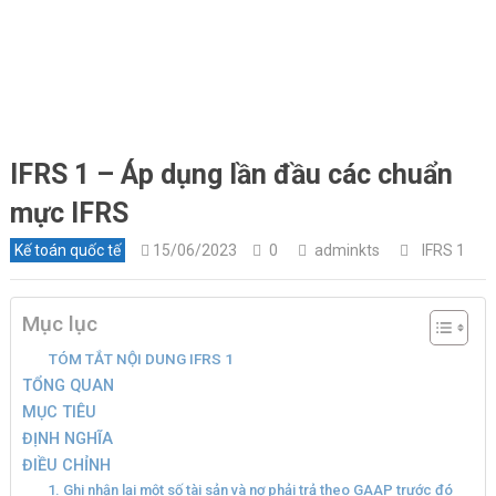
IFRS 1 – Áp dụng lần đầu các chuẩn
mực IFRS
Kế toán quốc tế
15/06/2023
0
adminkts
IFRS 1
Mục lục
TÓM TẮT NỘI DUNG IFRS 1
TỔNG QUAN
MỤC TIÊU
ĐỊNH NGHĨA
ĐIỀU CHỈNH
1. Ghi nhận lại một số tài sản và nợ phải trả theo GAAP trước đó