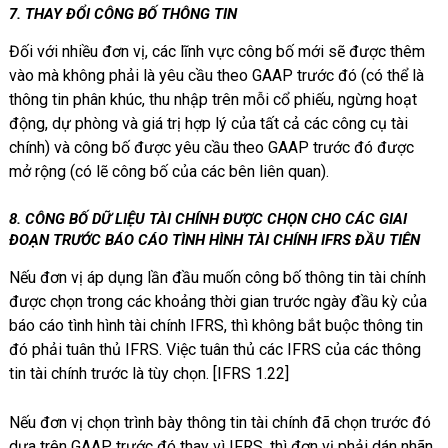
7. THAY ĐỔI CÔNG BỐ THÔNG TIN
Đối với nhiều đơn vị, các lĩnh vực công bố mới sẽ được thêm
vào mà không phải là yêu cầu theo GAAP trước đó (có thể là
thông tin phân khúc, thu nhập trên mỗi cổ phiếu, ngừng hoạt
động, dự phòng và giá trị hợp lý của tất cả các công cụ tài
chính) và công bố được yêu cầu theo GAAP trước đó được
mở rộng (có lẽ công bố của các bên liên quan).
8.
CÔNG BỐ DỮ LIỆU TÀI CHÍNH ĐƯỢC CHỌN CHO CÁC GIAI
ĐOẠN TRƯỚC BÁO CÁO TÌNH HÌNH TÀI CHÍNH IFRS ĐẦU TIÊN
Nếu đơn vị áp dụng lần đầu muốn công bố thông tin tài chính
được chọn trong các khoảng thời gian trước ngày đầu kỳ của
báo cáo tình hình tài chính IFRS, thì không bắt buộc thông tin
đó phải tuân thủ IFRS. Việc tuân thủ các IFRS của các thông
tin tài chính trước là tùy chọn. [IFRS 1.22]
Nếu đơn vị chọn trình bày thông tin tài chính đã chọn trước đó
dựa trên GAAP trước đó thay vì IFRS, thì đơn vị phải dán nhãn