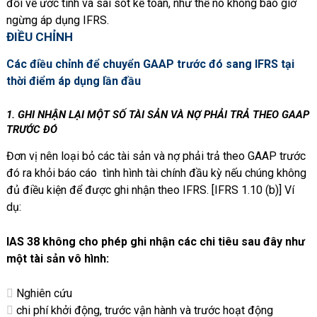
đổi về ước tính và sai sót kế toán, như thể nó không bao giờ
ngừng áp dụng IFRS.
ĐIỀU CHỈNH
Các điều chỉnh để chuyển GAAP trước đó sang IFRS tại
thời điểm áp dụng lần đầu
1. GHI NHẬN LẠI MỘT SỐ TÀI SẢN VÀ NỢ PHẢI TRẢ THEO GAAP
TRƯỚC ĐÓ
Đơn vị nên loại bỏ các tài sản và nợ phải trả theo GAAP trước
đó ra khỏi báo cáo tình hình tài chính đầu kỳ nếu chúng không
đủ điều kiện để được ghi nhận theo IFRS. [IFRS 1.10 (b)] Ví
dụ:
IAS 38 không cho phép ghi nhận các chi tiêu sau đây như
một tài sản vô hình:
Nghiên cứu
chi phí khởi động, trước vận hành và trước hoạt động