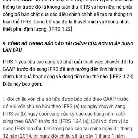
thông tin trước đó là không tuân thủ IFRS và hơn nữa, nó phải
công bố bản chất của các điều chỉnh chính sẽ tạo ra thông tin
tuân thủ IFRS. Công bố sau đó là thuyết minh và không nhất
thiết phải định lượng. [IFRS 1.22]
9.
CÔNG BỐ TRONG BÁO CÁO TÀI CHÍNH CỦA ĐƠN VỊ ÁP DỤNG
LẦN ĐẦU
IFRS 1 yêu cầu các công bố phải giải thích việc chuyển đổi từ
GAAP trước đó sang IFRS đã ảnh hưởng đến tình hình tài
chính, kết quả hoạt động và dòng tiền như thế nào. [IFRS 1.23]
Điều này bao gồm:
đối chiếu vốn chủ sở hữu được báo cáo theo GAAP trước
đó với vốn chủ sở hữu theo IFRS (a) tại ngày chuyển sang
IFRS và (b) ngày cuối cùng của kỳ báo cáo hàng năm cuối
cùng theo GAAP trước đó. [IFRS 1.24 (a)] (Đối với đơn vị áp
dụng IFRS lần đầu tiên trong báo cáo tài chính ngày 31 tháng
12 năm 2014, thì ngày đối chiếu sẽ là ngày 1 tháng 1 năm