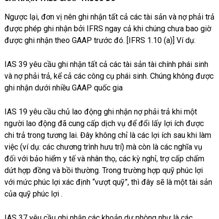
Ngược lại, đơn vị nên ghi nhận tất cả các tài sản và nợ phải trả
được phép ghi nhận bởi IFRS ngay cả khi chúng chưa bao giờ
được ghi nhận theo GAAP trước đó. [IFRS 1.10 (a)] Ví dụ:
IAS 39 yêu cầu ghi nhận tất cả các tài sản tài chính phái sinh
và nợ phải trả, kể cả các công cụ phái sinh. Chúng không được
ghi nhận dưới nhiều GAAP quốc gia
IAS 19 yêu cầu chủ lao động ghi nhận nợ phải trả khi một
người lao động đã cung cấp dịch vụ để đổi lấy lợi ích được
chi trả trong tương lai. Đây không chỉ là các lợi ích sau khi làm
việc (ví dụ: các chương trình hưu trí) mà còn là các nghĩa vụ
đối với bảo hiểm y tế và nhân thọ, các kỳ nghỉ, trợ cấp chấm
dứt hợp đồng và bồi thường. Trong trường hợp quỹ phúc lợi
với mức phúc lợi xác định “vượt quỹ”, thì đây sẽ là một tài sản
của quỹ phúc lợi .
IAS 37 yêu cầu ghi nhận các khoản dự phòng như là các