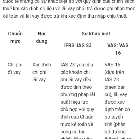
quốc tế nhưng có sự khác biệt so với quy định của chính sách
thuế khi xác định số liệu về lãi vay phải trả được ghi nhận theo
kế toán và lãi vay được trừ khi xác định thu nhập chịu thuế.
Chuẩn
Nội
Sự khác biệt
mực
dung
IFRS: IAS 23
VAS: VAS
16
Chi phí
Xác định
IAS 23 yêu cầu
VAS 16
đi vay
chi phí
các khoản chi
(dựa trên
lãi vay
phí lãi vay đều
IAS 23
được tính theo
phiên bản
phương pháp lãi
cũ), lãi vay
suất hiệu lực
được xác
phù hợp với quy
định trên cơ
định của Chuẩn
sở tuyến
mực kế toán về
tính (phân
công cụ tài
bổ đường