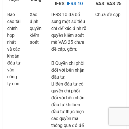
IFRS:
IFRS 10
VAS: VAS 25
Báo
Xác
IFRS 10 đã bổ
Chưa đề cập
cáo tài
định
sung một số tiêu
chính
quyền
chí để xác định rõ
hợp
kiểm
quyền kiểm soát
nhất
soát
mà VAS 25 chưa
và các
đề cập, gồm:
khoản
đầu tư
Quyền chi phối
vào
đối với bên nhận
công
đầu tư:
ty con
Bên đầu tư có
quyền chi phối
đối với bên nhận
đầu tư khi bên
đầu tư thực hiện
các quyền mà
thông qua đó để