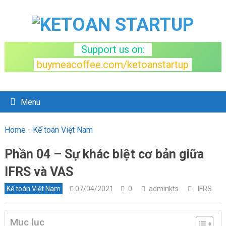
Support us on:
buymeacoffee.com/ketoanstartup
Menu
Home
-
Kế toán Việt Nam
Phần 04 – Sự khác biệt cơ bản giữa
IFRS và VAS
Kế toán Việt Nam
07/04/2021
0
adminkts
IFRS
Mục lục