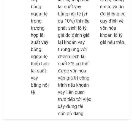
bằng
lãi suất vay
nội tệ và do
ngoại tệ
bằng nội tệ (ví
đó không có
trong
dụ 10%) thì nếu
quy định về
trường
phát sinh lỗ tỷ
vốn hóa
hợp lãi
giá do đánh giá
khoản lỗ tỷ
suất vay
lại khoản vay
giá nêu trên.
bằng
tương ứng với
ngoại tệ
chênh lệch lãi
thấp hơn
suất 3% có thể
lãi suất
được vốn hóa
vay
vào giá trị công
bằng nội
trình nếu khoản
tệ
vay liên quan
trực tiếp tới việc
xây dựng tài
sản dở dang.