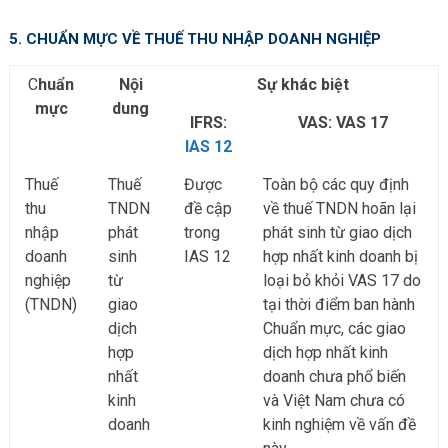
5. CHUẨN MỰC VỀ THUẾ THU NHẬP DOANH NGHIỆP
C
huẩn
Nội
Sự khác biệt
mực
dung
IFRS:
VAS: VAS 17
IAS 12
Thuế
Thuế
Được
Toàn bộ các quy định
thu
TNDN
đề cập
về thuế TNDN hoãn lại
nhập
phát
trong
phát sinh từ giao dịch
doanh
sinh
IAS 12
hợp nhất kinh doanh bị
nghiệp
từ
loại bỏ khỏi VAS 17 do
(TNDN)
giao
tại thời điểm ban hành
dịch
Chuẩn mực, các giao
hợp
dịch hợp nhất kinh
nhất
doanh chưa phổ biến
kinh
và Việt Nam chưa có
doanh
kinh nghiệm về vấn đề