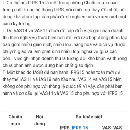
Có thể nói IFRS 15 là một trong những Chuẩn mực quan
trọng nhất trong hệ thống IFRS, với nhiều sự thay đổi nhất, nội
dung khá phức tạp, cần phải được nghiên cứu và xem xét một
cách kỹ lưỡng.
Do VAS14 và VAS11 chưa đề cập đến việc ghi nhận doanh
thu theo nghĩa vụ thực hiện nên đối với các hợp đồng phức tạp
bao gồm nhiều giao dịch, nhiều loại hàng hóa và dịch vụ được
chuyển giao và làm phát sinh nhiều loại nghĩa vụ giữa các
bên… việc ghi nhận doanh thu là tương đối khó khăn và thường
chưa phản ánh được đúng bản chất giao dịch.
Mặt khác do IASB đã ban hành IFRS15 hoàn toàn mới để
thay thế IAS11 và IAS18 nên hầu như VAS14 và VAS15 hiện
không còn phù hợp với thông lệ quốc tế. Vì vậy, cần phải ban
hành và cơ cấu lại VAS14 và VAS15 cho phù hợp với IFRS15.
Chuẩn
Nội
Sự khác biệt
mực
dung
IFRS:
IFRS 15
VAS: VAS