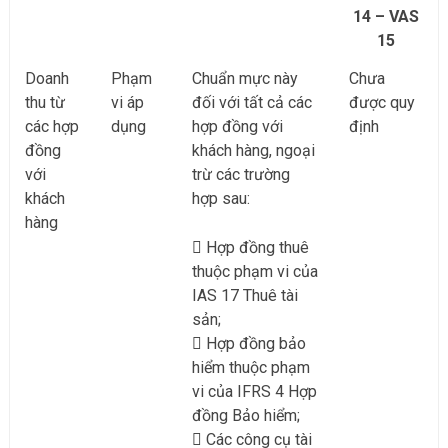
14 – VAS
15
Doanh
Phạm
Chuẩn mực này
Chưa
thu từ
vi áp
đối với tất cả các
được quy
các hợp
dụng
hợp đồng với
định
đồng
khách hàng, ngoại
với
trừ các trường
khách
hợp sau:
hàng
Hợp đồng thuê
thuộc phạm vi của
IAS 17 Thuê tài
sản;
Hợp đồng bảo
hiểm thuộc phạm
vi của IFRS 4 Hợp
đồng Bảo hiểm;
Các công cụ tài