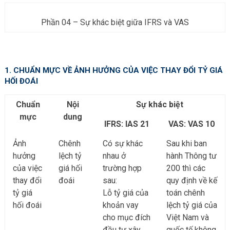
Phần 04 – Sự khác biệt giữa IFRS và VAS
1. CHUẨN MỰC VỀ ẢNH HƯỞNG CỦA VIỆC THAY ĐỔI TỶ GIÁ
HỐI ĐOÁI
Chuẩn
Nội
Sự khác biệt
mực
dung
IFRS: IAS 21
VAS: VAS 10
Ảnh
Chênh
Có sự khác
Sau khi ban
hưởng
lệch tỷ
nhau ở
hành Thông tư
của việc
giá hối
trường hợp
200 thì các
thay đổi
đoái
sau:
quy định về kế
tỷ giá
Lỗ tỷ giá của
toán chênh
hối đoái
khoản vay
lệch tỷ giá của
cho mục đích
Việt Nam và
đầu tư xây
quốc tế không