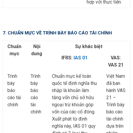
hợp với thực tiễn.
7. CHUẨN MỰC VỀ TRÌNH BÀY BÁO CÁO TÀI CHÍNH
Chuẩn
Nội
Sự khác biệt
mực
dung
IFRS:
IAS 01
VAS:
VAS 21
Trình
Trình
Chuẩn mực kế toán
Việt Nam
bày
bày
quốc tế định nghĩa thu
đã ban
báo
báo
nhập là khoản làm
hành VAS
cáo tài
cáo
tăng vốn chủ sở hữu
21 –
chính
tài
ngoại trừ khoản góp
Trình bày
chính
vốn của các cổ đông.
báo cáo
Xuất phát từ định
tài chính
nghĩa này, IAS 01 quy
dựa trên