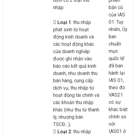
định có 2 loại thu
phiên
nhập:
bản cũ
của IAS
01. Tuy
Loại 1
: thu nhập
nhiên, Ủy
phát sinh từ hoạt
ban
động kinh doanh và
chuẩn
các hoạt động khác
mực
của doanh nghiệp
quốc tế
được ghi nhận vào
đã ban
báo cáo kết quả kinh
hành lại
doanh, như doanh thu
IAS 01,
bán hàng, cung cấp
theo đó
dịch vụ, thu nhập từ
VAS21
hoạt động tài chính và
có sự
các khoản thu nhập
khác biệt
khác (như thu từ thanh
chính so
lý, nhượng bán
với
TSCĐ…);
IAS01 ở
Loại 2
: thu nhập