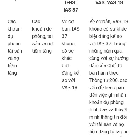
IFRS:
VAS: VAS 18
IAS 37
Các
Các
Về cơ
Về cơ bản, VAS 18
khoản
khoản dự
bản, IAS
không có sự khác
dự
phòng, tài
37
biệt đáng kể so
phòng,
sản và nợ
không
với IAS 37. Trong
tài sản
tiềm tàng
có sự
những năm qua,
và nợ
khác
cùng với sự hướng
tiềm
biệt
dẫn của Chế độ
tàng
đáng kể
ban hành theo
so với
Thông tư 200, các
VAS 18.
vấn đề liên quan
đến việc ghi nhận
khoản dự phòng,
trình bày và thuyết
minh thông tin đối
với tài sản và nợ
tiềm tàng tỏ ra phù