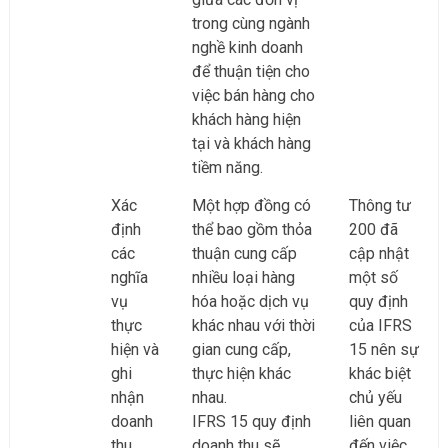
trong cùng ngành
nghề kinh doanh
để thuận tiện cho
việc bán hàng cho
khách hàng hiện
tại và khách hàng
tiềm năng.
Xác
Một hợp đồng có
Thông tư
định
thể bao gồm thỏa
200 đã
các
thuận cung cấp
cập nhật
nghĩa
nhiều loại hàng
một số
vụ
hóa hoặc dịch vụ
quy định
thực
khác nhau với thời
của IFRS
hiện và
gian cung cấp,
15 nên sự
ghi
thực hiện khác
khác biệt
nhận
nhau.
chủ yếu
doanh
IFRS 15 quy định
liên quan
thu
doanh thu sẽ
đến việc