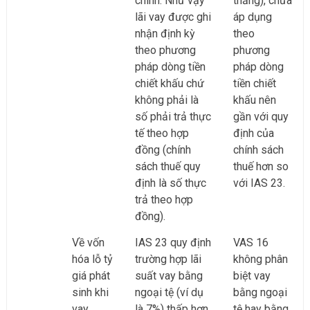
chính. Như vậy
thẳng), chưa
lãi vay được ghi
áp dụng
nhận định kỳ
theo
theo phương
phương
pháp dòng tiền
pháp dòng
chiết khấu chứ
tiền chiết
không phải là
khấu nên
số phải trả thực
gần với quy
tế theo hợp
định của
đồng (chính
chính sách
sách thuế quy
thuế hơn so
định là số thực
với IAS 23.
trả theo hợp
đồng).
Về vốn
IAS 23 quy định
VAS 16
hóa lỗ tỷ
trường hợp lãi
không phân
giá phát
suất vay bằng
biệt vay
sinh khi
ngoại tệ (ví dụ
bằng ngoại
vay
là 7%) thấp hơn
tệ hay bằng