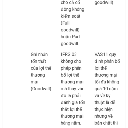
cho cả cổ
goodwill)
đông không
kiểm soát
(Full
goodwill)
hoặc Part
goodwill.
Ghi nhận
IFRS 03
VAS11 quy
tổn thất
không cho
định phân bổ
của lợi thế
phép phân
lợi thế
thương
bổ lợi thế
thương mại
mại
thương mại
tối đa không
(Goodwill)
mà thay vào
quá 10 năm
đó là phải
và về kỹ
đánh giá tổn
thuật là dễ
thất lợi thế
thực hiện
thương mại
nhưng về
hàng năm.
bản chất thì