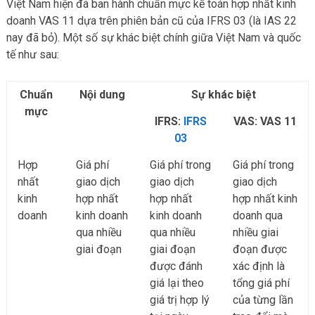
Việt Nam hiện đã ban hành chuẩn mực kế toán hợp nhất kinh
doanh VAS 11 dựa trên phiên bản cũ của IFRS 03 (là IAS 22
nay đã bỏ). Một số sự khác biệt chính giữa Việt Nam và quốc
tế như sau:
Chuẩn
Nội dung
Sự khác biệt
mực
IFRS:
IFRS
VAS: VAS 11
03
Hợp
Giá phí
Giá phí trong
Giá phí trong
nhất
giao dịch
giao dịch
giao dịch
kinh
hợp nhất
hợp nhất
hợp nhất kinh
doanh
kinh doanh
kinh doanh
doanh qua
qua nhiều
qua nhiều
nhiều giai
giai đoạn
giai đoạn
đoạn được
được đánh
xác định là
giá lại theo
tổng giá phí
giá trị hợp lý
của từng lần