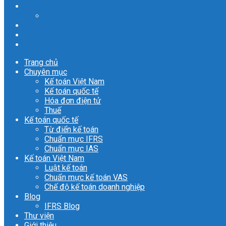
Blog
IFRS Blog
Thư viện
Giới thiệu
Liên hệ
Trang chủ
Chuyên mục
Kế toán Việt Nam
Kế toán quốc tế
Hóa đơn điện tử
Thuế
Kế toán quốc tế
Từ điển kế toán
Chuẩn mực IFRS
Chuẩn mực IAS
Kế toán Việt Nam
Luật kế toán
Chuẩn mực kế toán VAS
Chế độ kế toán doanh nghiệp
Blog
IFRS Blog
Thư viện
Giới thiệu