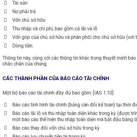
Tài sản
Nợ phải trả
Vốn chủ sở hữu
Thu nhập và chi phí, bao gồm cả lãi và lỗ
Vốn góp của chủ sở hữu và phân phối cho chủ sở hữu (với t
Dòng tiền.
Thông tin này, cùng với các thông tin khác trong thuyết minh báo 
chắc chắn của chúng.
CÁC THÀNH PHẦN CỦA BÁO CÁO TÀI CHÍNH
Một bộ báo cáo tài chính đầy đủ bao gồm: [IAS 1.10]
Báo cáo tình hình tài chính (bảng cân đối kế toán) tại thời đ
Báo cáo lãi lỗ và thu nhập toàn diện khác trong kỳ (được tr
một báo cáo thể hiện thu nhập toàn diện mà bắt đầu bằng lã
Báo cáo thay đổi vốn chủ sở hữu trong kỳ
Báo cáo lưu chuyển tiền tệ trong kỳ