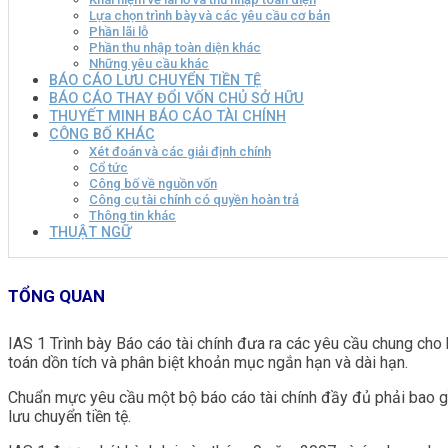
Lựa chọn trình bày và các yêu cầu cơ bản
Phần lãi lỗ
Phần thu nhập toàn diện khác
Những yêu cầu khác
BÁO CÁO LƯU CHUYỂN TIỀN TỆ
BÁO CÁO THAY ĐỔI VỐN CHỦ SỞ HỮU
THUYẾT MINH BÁO CÁO TÀI CHÍNH
CÔNG BỐ KHÁC
Xét đoán và các giải định chính
Cổ tức
Công bố về nguồn vốn
Công cụ tài chính có quyền hoàn trả
Thông tin khác
THUẬT NGỮ
TỔNG QUAN
IAS 1 Trình bày Báo cáo tài chính đưa ra các yêu cầu chung cho 
toán dồn tích và phân biệt khoản mục ngắn hạn và dài hạn.
Chuẩn mực yêu cầu một bộ báo cáo tài chính đầy đủ phải bao gồm
lưu chuyển tiền tệ.