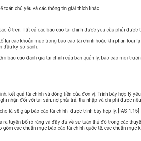
 toán chủ yếu và các thông tin giải thích khác
áo ở trên. Tất cả các báo cáo tài chính được yêu cầu phải được tr
tố lại các khoản mục trong báo cáo tài chính hoặc khi phân loại lạ
ểm đầu kỳ so sánh.
ồm báo cáo đánh giá tài chính của ban quản lý, báo cáo môi trườn
chính, kết quả tài chính và dòng tiền của đơn vị. Trình bày hợp lý y
 ghi nhận đối với tài sản, nợ phải trả, thu nhập và chi phí được nê
ho là sẽ giúp báo cáo tài chính được trình bày hợp lý. [IAS 1.15]
a ra tuyên bố rõ ràng và đầy đủ về sự tuân thủ đó trong các thuyết
o gồm các chuẩn mực báo cáo tài chính quốc tế, các chuẩn mực kế 