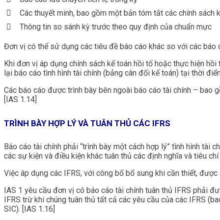
Các thuyết minh, bao gồm một bản tóm tắt các chính sách kế
Thông tin so sánh kỳ trước theo quy định của chuẩn mực
Đơn vị có thể sử dụng các tiêu đề báo cáo khác so với các báo c
Khi đơn vị áp dụng chính sách kế toán hồi tố hoặc thực hiện hồi 
lại báo cáo tình hình tài chính (bảng cân đối kế toán) tại thời đi
Các báo cáo được trình bày bên ngoài báo cáo tài chính – bao g
[IAS 1.14]
TRÌNH BÀY HỢP LÝ VÀ TUÂN THỦ CÁC IFRS
Báo cáo tài chính phải “trình bày một cách hợp lý” tình hình tài 
các sự kiện và điều kiện khác tuân thủ các định nghĩa và tiêu chí
Việc áp dụng các IFRS, với công bố bổ sung khi cần thiết, được c
IAS 1 yêu cầu đơn vị có báo cáo tài chính tuân thủ IFRS phải đư
IFRS trừ khi chúng tuân thủ tất cả các yêu cầu của các IFRS (ba
SIC). [IAS 1.16]