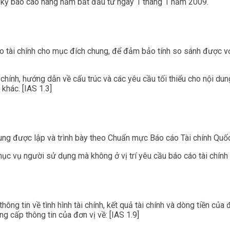
 kỳ báo cáo hàng năm bắt đầu từ ngày 1 tháng 1 năm 2009.
áo tài chính cho mục đích chung, để đảm bảo tính so sánh được với
 chính, hướng dẫn về cấu trúc và các yêu cầu tối thiểu cho nội dun
khác. [IAS 1.3]
ung được lập và trình bày theo Chuẩn mực Báo cáo Tài chính Quốc 
 vụ người sử dụng mà không ở vị trí yêu cầu báo cáo tài chính ph
ông tin về tình hình tài chính, kết quả tài chính và dòng tiền của
ng cấp thông tin của đơn vị về: [IAS 1.9]