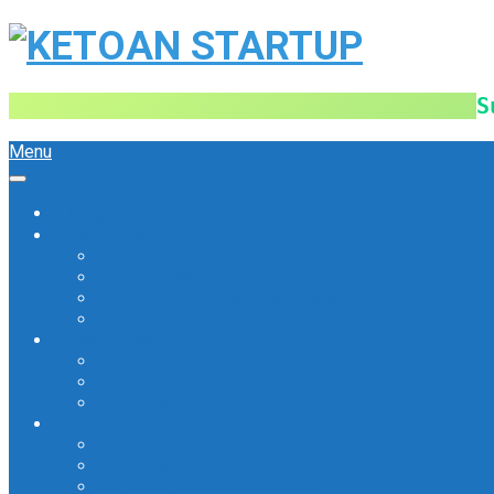
S
Menu
Trang chủ
Chuyên mục
Kế toán Việt Nam
Kế toán quốc tế
Hóa đơn điện tử
Hóa đơn điện tử
Thuế
Kế toán quốc tế
Từ điển kế toán
Chuẩn mực IFRS
Chuẩn mực IAS
Kế toán Việt Nam
Luật kế toán
Chuẩn mực kế toán VAS
Chế độ kế toán doanh nghiệp