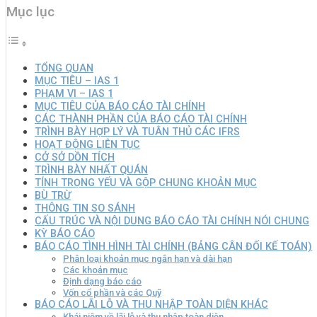
Mục lục
TỔNG QUAN
MỤC TIÊU – IAS 1
PHẠM VI – IAS 1
MỤC TIÊU CỦA BÁO CÁO TÀI CHÍNH
CÁC THÀNH PHẦN CỦA BÁO CÁO TÀI CHÍNH
TRÌNH BÀY HỢP LÝ VÀ TUÂN THỦ CÁC IFRS
HOẠT ĐỘNG LIÊN TỤC
CỞ SỞ DỒN TÍCH
TRÌNH BÀY NHẤT QUÁN
TÍNH TRỌNG YẾU VÀ GỘP CHUNG KHOẢN MỤC
BÙ TRỪ
THÔNG TIN SO SÁNH
CẤU TRÚC VÀ NỘI DUNG BÁO CÁO TÀI CHÍNH NÓI CHUNG
KỲ BÁO CÁO
BÁO CÁO TÌNH HÌNH TÀI CHÍNH (BẢNG CÂN ĐỐI KẾ TOÁN)
Phân loại khoản mục ngắn hạn và dài hạn
Các khoản mục
Định dạng báo cáo
Vốn cổ phần và các Quỹ
BÁO CÁO LÃI LỖ VÀ THU NHẬP TOÀN DIỆN KHÁC
Khái niệm về lãi lỗ và thu nhập toàn diện