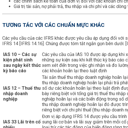
các chính sách kế toán của đơn vị đối với các khoản chi 
Giá trị tài sản, nợ phải trả, thu nhập và chi phí và các d
TƯƠNG TÁC VỚI CÁC CHUẨN MỰC KHÁC
Các yêu cầu của các IFRS khác được yêu cầu áp dụng đối với số 
IFRS 14 [IFRS 14.16]. Chúng được tóm tắt ngắn gọn bên dưới: 
IAS 10 – Các sự
Các yêu cầu của IAS 10 được áp dụng khi x
kiện phát sinh
những sự kiện sau khi kết thúc kỳ báo cáo 
sau ngày kết thúc
xem xét đến trong việc ghi nhận và đo lườ
kỳ báo cáo
các khoản hoãn lại theo luật định
Tài sản thuế thu nhập doanh nghiệp hoãn lại
thu nhập doanh nghiệp hoãn lại phải trả phá
IAS 12 – Thuế thu
số dư các khoản hoãn lại theo luật định đượ
nhập doanh
bày riêng biệt với tổng giá trị thuế thu nhập
nghiệp
nghiệp hoãn lại và các biến động trong số d
thu nhập doanh nghiệp hoãn lại đó được trì
riêng biệt với chi phí thuế (thu nhập doanh n
Đơn vị áp dụng IFRS 14 được yêu cầu trình
IAS 33 Lãi trên cổ
sung lãi cơ bản và lãi suy giảm trên mỗi cổ
phiếu
loại trừ các tác động của biến động ròng tr