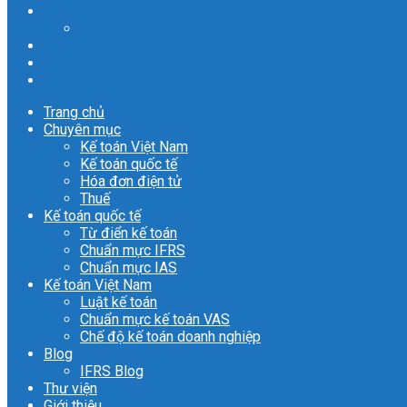
Blog
IFRS Blog
Thư viện
Giới thiệu
Liên hệ
Trang chủ
Chuyên mục
Kế toán Việt Nam
Kế toán quốc tế
Hóa đơn điện tử
Thuế
Kế toán quốc tế
Từ điển kế toán
Chuẩn mực IFRS
Chuẩn mực IAS
Kế toán Việt Nam
Luật kế toán
Chuẩn mực kế toán VAS
Chế độ kế toán doanh nghiệp
Blog
IFRS Blog
Thư viện
Giới thiệu