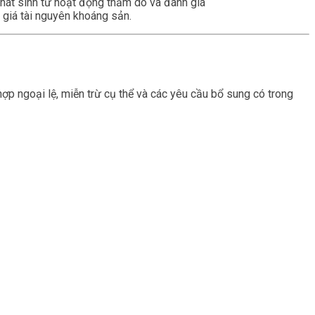
phát sinh từ hoạt động thăm dò và đánh giá
h giá tài nguyên khoáng sản.
ợp ngoại lệ, miễn trừ cụ thể và các yêu cầu bổ sung có trong