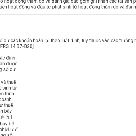
cho hoạt động thăm dò và đánh giá bao gồm ghi nhận các tài sản 
òng tiền hoạt động và đầu tư phát sinh từ hoạt động thăm dò và đán
dư các khoản hoãn lại theo luật định, tùy thuộc vào các trường h
[IFRS 14.B7-B28]
ác định
cần được
ng số dư
 và thuế
t sinh từ
c trình
 doanh
ư thuế
nh bày
ghiệp)
 bày bổ
 phiếu để
ong số