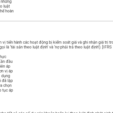
h những
o luật
thể hoàn
ị tiến hành các hoạt động bị kiểm soát giá và ghi nhận giá trị 
i là ‘tài sản theo luật định’ và ‘nợ phải trả theo luật định’). [IFRS
thực
Lần đầu
iên áp
ơn vị áp
p dụng
i đã lập
ựa chọn
p tục áp