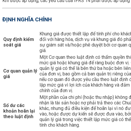
Khi được áp dụng, các yêu cầu của IFRS 14 phải được áp dụng ch
ĐỊNH NGHĨA CHÍNH
Khung giá được thiết lập để tính phí cho khá
Quy định kiểm
đối với hàng hóa, dịch vụ và khung giá đó phả
soát giá
sự giám sát và/hoặc phê duyệt bởi cơ quan q
giá.
Một Cơ quan theo luật định có thẩm quyền thi
mức giá hoặc khung giá để ràng buộc đơn vị.
quản lý giá có thể là bên thứ ba hoặc bên liê
Cơ quan quản lý
của đơn vị, bao gồm cả ban quản trị riêng của
giá
nếu cơ quan đó được yêu cầu theo luật định đ
lập mức giá vì lợi ích của khách hàng và đảm 
chính của đơn vị.
Một phần của chi phí (hoặc thu nhập) không 
nhận là tài sản hoặc nợ phải trả theo các Ch
Số dư các
khác, nhưng đủ điều kiện để hoãn lại vì nó đ
khoản hoãn lại
vào, hoặc được dự kiến sẽ được đưa vào, bở
theo luật định
quản lý giá trong việc thiết lập mức giá có t
tính cho khách hàng.