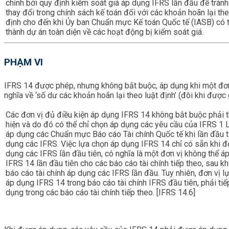
chỉnh bởi quy định kiểm soát giá áp dụng IFRS lần đầu để trán
thay đổi trong chính sách kế toán đối với các khoản hoãn lại the
định cho đến khi Ủy ban Chuẩn mực Kế toán Quốc tế (IASB) có 
thành dự án toàn diện về các hoạt động bị kiểm soát giá.
PHẠM VI
IFRS 14 được phép, nhưng không bắt buộc, áp dụng khi một đơn v
nghĩa về ‘số dư các khoản hoãn lại theo luật định’ (đôi khi được gọ
Các đơn vị đủ điều kiện áp dụng IFRS 14 không bắt buộc phải 
hiện và do đó có thể chỉ chọn áp dụng các yêu cầu của IFRS 1 
áp dụng các Chuẩn mực Báo cáo Tài chính Quốc tế khi lần đầu t
dụng các IFRS. Việc lựa chọn áp dụng IFRS 14 chỉ có sẵn khi đ
dụng các IFRS lần đầu tiên, có nghĩa là một đơn vị không thể á
IFRS 14 lần đầu tiên cho các báo cáo tài chính tiếp theo, sau kh
báo cáo tài chính áp dụng các IFRS lần đầu. Tuy nhiên, đơn vị l
áp dụng IFRS 14 trong báo cáo tài chính IFRS đầu tiên, phải tiế
dụng trong các báo cáo tài chính tiếp theo. [IFRS 14.6]