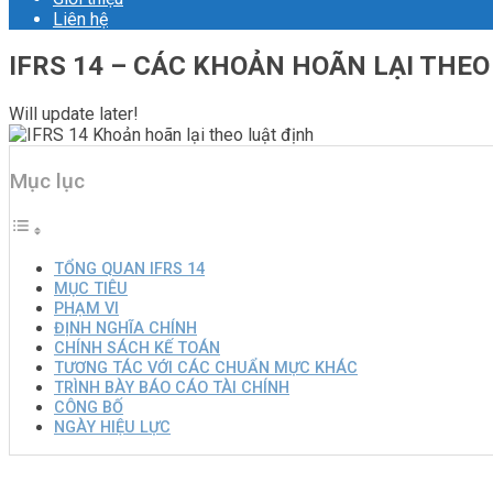
Liên hệ
IFRS 14 – CÁC KHOẢN HOÃN LẠI THEO
Will update later!
Mục lục
TỔNG QUAN IFRS 14
MỤC TIÊU
PHẠM VI
ĐỊNH NGHĨA CHÍNH
CHÍNH SÁCH KẾ TOÁN
TƯƠNG TÁC VỚI CÁC CHUẨN MỰC KHÁC
TRÌNH BÀY BÁO CÁO TÀI CHÍNH
CÔNG BỐ
NGÀY HIỆU LỰC