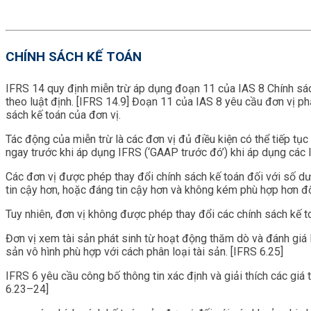
CHÍNH SÁCH KẾ TOÁN
IFRS 14 quy định miễn trừ áp dụng đoạn 11 của IAS 8 Chính sách 
theo luật định. [IFRS 14.9] Đoạn 11 của IAS 8 yêu cầu đơn vị ph
sách kế toán của đơn vị.
Tác động của miễn trừ là các đơn vị đủ điều kiện có thể tiếp t
ngay trước khi áp dụng IFRS (‘GAAP trước đó’) khi áp dụng các I
Các đơn vị được phép thay đổi chính sách kế toán đối với số dư
tin cậy hơn, hoặc đáng tin cậy hơn và không kém phù hợp hơn đối
Tuy nhiên, đơn vị không được phép thay đổi các chính sách kế to
Đơn vị xem tài sản phát sinh từ hoạt động thăm dò và đánh giá l
sản vô hình phù hợp với cách phân loại tài sản. [IFRS 6.25]
IFRS 6 yêu cầu công bố thông tin xác định và giải thích các giá
6.23–24]