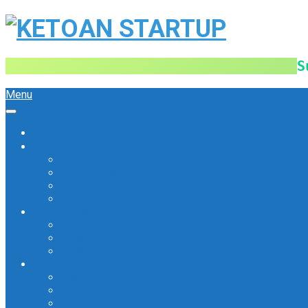
S
Menu
Trang chủ
Chuyên mục
Kế toán Việt Nam
Kế toán quốc tế
Hóa đơn điện tử
Hóa đơn điện tử
Thuế
Kế toán quốc tế
Từ điển kế toán
Chuẩn mực IFRS
Chuẩn mực IAS
Kế toán Việt Nam
Luật kế toán
Chuẩn mực kế toán VAS
Chế độ kế toán doanh nghiệp