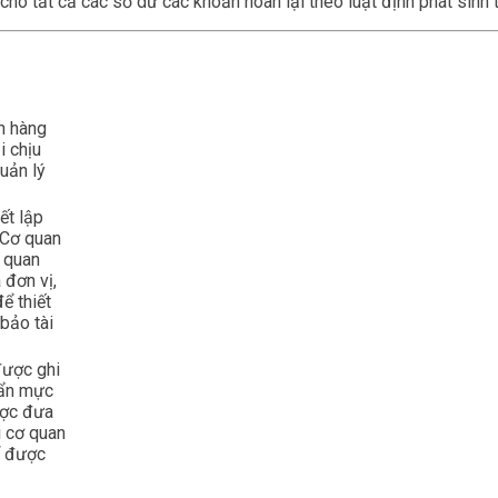
o tất cả các số dư các khoản hoãn lại theo luật định phát sinh t
ch hàng
i chịu
uản lý
ết lập
 Cơ quan
n quan
 đơn vị,
ể thiết
bảo tài
được ghi
uẩn mực
ược đưa
i cơ quan
hể được