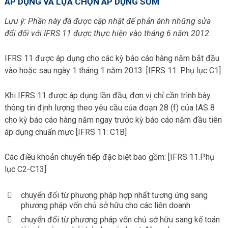
ÁP DỤNG VÀ LỰA CHỌN ÁP DỤNG SỚM
Lưu ý: Phần này đã được cập nhật để phản ánh những sửa
đổi đối với IFRS 11 được thực hiện vào tháng 6 năm 2012.
IFRS 11 được áp dụng cho các kỳ báo cáo hàng năm bắt đầu
vào hoặc sau ngày 1 tháng 1 năm 2013. [IFRS 11: Phụ lục C1]
Khi IFRS 11 được áp dụng lần đầu, đơn vị chỉ cần trình bày
thông tin định lượng theo yêu cầu của đoạn 28 (f) của IAS 8
cho kỳ báo cáo hàng năm ngay trước kỳ báo cáo năm đầu tiên
áp dụng chuẩn mực [IFRS 11: C1B]
Các điều khoản chuyển tiếp đặc biệt bao gồm: [IFRS 11.Phụ
lục C2-C13]
chuyển đổi từ phương pháp hợp nhất tương ứng sang
phương pháp vốn chủ sở hữu cho các liên doanh
chuyển đổi từ phương pháp vốn chủ sở hữu sang kế toán