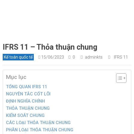
IFRS 11 – Thỏa thuận chung
Kế toán quốc tế
15/06/2023
0
adminkts
IFRS 11
Mục lục
TỔNG QUAN IFRS 11
NGUYÊN TẮC CỐT LÕI
ĐỊNH NGHĨA CHÍNH
THỎA THUẬN CHUNG
KIỂM SOÁT CHUNG
CÁC LOẠI THỎA THUẬN CHUNG
PHÂN LOẠI THỎA THUẬN CHUNG