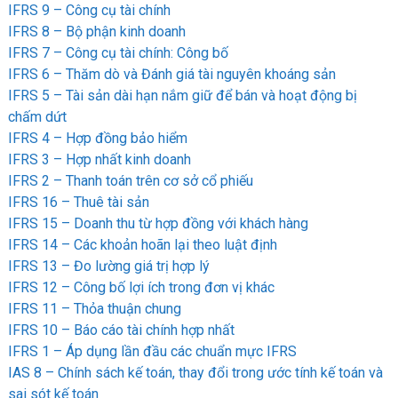
IFRS 9 – Công cụ tài chính
IFRS 8 – Bộ phận kinh doanh
IFRS 7 – Công cụ tài chính: Công bố
IFRS 6 – Thăm dò và Đánh giá tài nguyên khoáng sản
IFRS 5 – Tài sản dài hạn nắm giữ để bán và hoạt động bị
chấm dứt
IFRS 4 – Hợp đồng bảo hiểm
IFRS 3 – Hợp nhất kinh doanh
IFRS 2 – Thanh toán trên cơ sở cổ phiếu
IFRS 16 – Thuê tài sản
IFRS 15 – Doanh thu từ hợp đồng với khách hàng
IFRS 14 – Các khoản hoãn lại theo luật định
IFRS 13 – Đo lường giá trị hợp lý
IFRS 12 – Công bố lợi ích trong đơn vị khác
IFRS 11 – Thỏa thuận chung
IFRS 10 – Báo cáo tài chính hợp nhất
IFRS 1 – Áp dụng lần đầu các chuẩn mực IFRS
IAS 8 – Chính sách kế toán, thay đổi trong ước tính kế toán và
sai sót kế toán