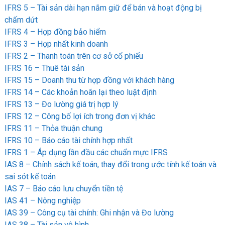
IFRS 5 – Tài sản dài hạn nắm giữ để bán và hoạt động bị
chấm dứt
IFRS 4 – Hợp đồng bảo hiểm
IFRS 3 – Hợp nhất kinh doanh
IFRS 2 – Thanh toán trên cơ sở cổ phiếu
IFRS 16 – Thuê tài sản
IFRS 15 – Doanh thu từ hợp đồng với khách hàng
IFRS 14 – Các khoản hoãn lại theo luật định
IFRS 13 – Đo lường giá trị hợp lý
IFRS 12 – Công bố lợi ích trong đơn vị khác
IFRS 11 – Thỏa thuận chung
IFRS 10 – Báo cáo tài chính hợp nhất
IFRS 1 – Áp dụng lần đầu các chuẩn mực IFRS
IAS 8 – Chính sách kế toán, thay đổi trong ước tính kế toán và
sai sót kế toán
IAS 7 – Báo cáo lưu chuyển tiền tệ
IAS 41 – Nông nghiệp
IAS 39 – Công cụ tài chính: Ghi nhận và Đo lường
IAS 38 – Tài sản vô hình