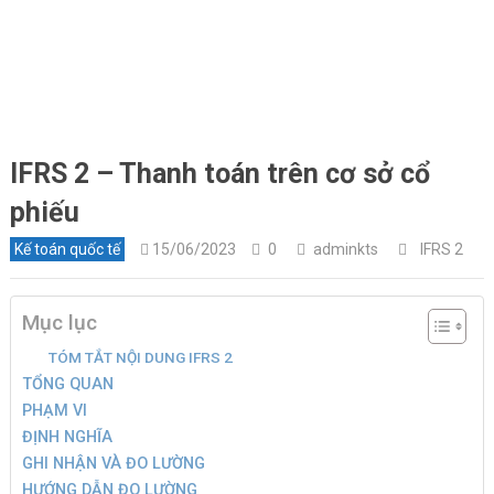
IFRS 2 – Thanh toán trên cơ sở cổ
phiếu
Kế toán quốc tế
15/06/2023
0
adminkts
IFRS 2
Mục lục
TÓM TẮT NỘI DUNG IFRS 2
TỔNG QUAN
PHẠM VI
ĐỊNH NGHĨA
GHI NHẬN VÀ ĐO LƯỜNG
HƯỚNG DẪN ĐO LƯỜNG