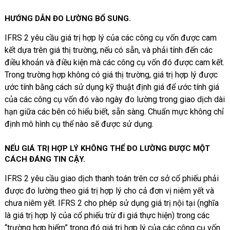
HƯỚNG DẪN ĐO LƯỜNG BỔ SUNG
.
IFRS 2 yêu cầu giá trị hợp lý của các công cụ vốn được cam
kết dựa trên giá thị trường, nếu có sẵn, và phải tính đến các
điều khoản và điều kiện mà các công cụ vốn đó được cam kết.
Trong trường hợp không có giá thị trường, giá trị hợp lý được
ước tính bằng cách sử dụng kỹ thuật định giá để ước tính giá
của các công cụ vốn đó vào ngày đo lường trong giao dịch dài
hạn giữa các bên có hiểu biết, sẵn sàng. Chuẩn mực không chỉ
định mô hình cụ thể nào sẽ được sử dụng.
NẾU GIÁ TRỊ HỢP LÝ KHÔNG THỂ ĐO LƯỜNG ĐƯỢC MỘT
CÁCH ĐÁNG TIN CẬY.
IFRS 2 yêu cầu giao dịch thanh toán trên cơ sở cổ phiếu phải
được đo lường theo giá trị hợp lý cho cả đơn vị niêm yết và
chưa niêm yết. IFRS 2 cho phép sử dụng giá trị nội tại (nghĩa
là giá trị hợp lý của cổ phiếu trừ đi giá thực hiện) trong các
“trường hợp hiếm” trong đó giá trị hợp lý của các công cụ vốn